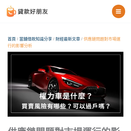
跳
至
主
要
內
首頁
/
當舖借款知識分享
/
財經最新文章
/
供應鏈問題對市場運
行的影響分析
容