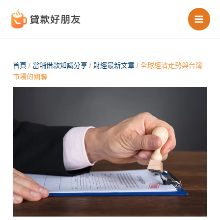
跳
至
主
要
內
首頁
/
當舖借款知識分享
/
財經最新文章
/
全球經濟走勢與台灣
市場的關聯
容