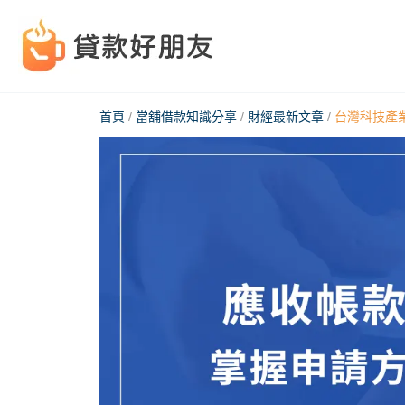
跳
至
主
要
首頁
/
當舖借款知識分享
/
財經最新文章
/
台灣科技產
內
容