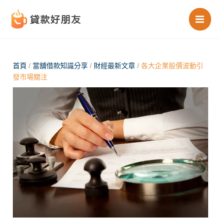
跳
至
主
要
內
首頁
/
當舖借款知識分享
/
財經最新文章
/
各大企業股價波動引
發市場關注
容