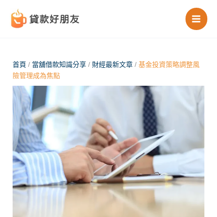
跳
至
主
要
內
首頁
/
當舖借款知識分享
/
財經最新文章
/
基金投資策略調整風
險管理成為焦點
容