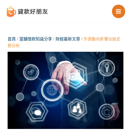
跳
至
主
要
內
首頁
/
當舖借款知識分享
/
財經最新文章
/
外資動向影響台股走
勢分析
容