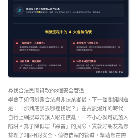
尋找合法民間貸款的3個安全管道
學會了如何辨識合法與非法業者後，下一個關鍵問題
是：「那到底該去哪裡找呢？」在資訊爆炸的時代，
自行上網搜尋常讓人眼花撩亂，一不小心就可能落入
陷阱。為了降低您「踩雷」的風險，貸款好朋友為您
整理了3個相對安全、值得信賴的管道，幫助您在需