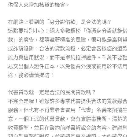
供保人來增加核貸的機會。
在網路上看到的「身分證借款」是合法的嗎？
這點要特別小心！絕大多數標榜「僅憑身分證就能借
款」的廣告，都隱藏著極高的風險，很可能是高利貸
或詐騙陷阱。合法的貸款流程，必定會審核您的還款
能力與信用狀況，而不是單純抵押證件。千萬不要輕
易交出個人證件正本，以免個資外洩或被用於不法用
途，務必謹慎提防！
代書貸款就一定是合法的民間貸款嗎？
不完全是喔！雖然許多專業代書提供合法的貸款媒合
服務，但也有不肖業者會冒用「代書」名義來招攬生
意。一個正派的代書貸款，會有實體事務所、清楚的
收費標準，並且在簽約前詳盡解說合約內容。建議您
親自到事務所對保，並確認其專業證照，才能確保自