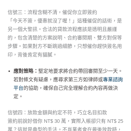
信號三：流程含糊不清，催促你立即簽約
「今天不簽，優惠就沒了喔！」這種催促的話術，是
另一個大警訊。合法的貸款流程應該是透明且嚴謹
的，包含清楚的方案說明、合約審閱期、雙方對保等
步驟。如果對方不斷跳過細節，只想催你趕快簽名用
印，背後肯定有貓膩。
應對策略：
堅定地要求將合約帶回審閱至少一天。
若對條文有疑慮，應尋求第三方如律師或
專業諮詢
平台
的協助，確保自己完全理解合約內容再做決
定。
信號四：放款金額與約定不符，巧立名目扣款
簽約前說好借你 NT$ 30 萬，實際入帳卻只有 NT$ 25
萬？這就是典型的手法。不肖業者會在最後放款時，