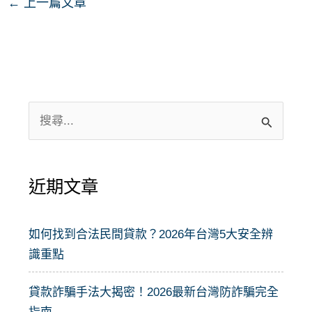
←
上一篇文章
搜
尋
關
近期文章
鍵
字
:
如何找到合法民間貸款？2026年台灣5大安全辨
識重點
貸款詐騙手法大揭密！2026最新台灣防詐騙完全