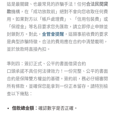
這是最關鍵、也最常見的詐騙手法！任何
合法民間貸
款
機構，在「成功放款前」絕對不會向您收取任何費
用。如果對方以「帳戶處理費」、「信用包裝費」或
「保證金」等名目要求您先匯款，請立即停止申辦並
封鎖對方。對此，
金管會提醒
，這類事前收費的要求
是典型詐騙特徵。合法的費用應在合約中清楚載明，
並於放款時直接內扣。
準則四：簽訂正式、公平的書面借貸合約
口頭承諾不具任何法律效力！一份完整、公平的書面
合約是保障雙方權益的基礎。簽約前，務必仔細審閱
所有條款，並確保您能拿到一份正本留存。請特別檢
查以下幾點：
借款總金額：
確認數字是否正確。