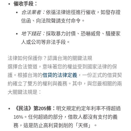
催收手段：
合法業者：
依循法律途徑進行催收，如發存證
信函、向法院聲請支付命令。
地下錢莊：
採取暴力討債、恐嚇威脅、騷擾家
人或公司等非法手段。
法律如何保護你？認識台灣的關鍵法規
選擇合法管道，意味著您的權益受到國家法律的保
護。根據台灣的
借貸的法律定義
，一份正式的借貸契
約確立了雙方的權利與義務。其中，與您最相關的兩
大關鍵法規是：
《民法》第205條：
明文規定約定年利率不得超過
16%。任何超過的部分，借款人都沒有支付的義
務，這是防止高利貸剝削的「天條」。