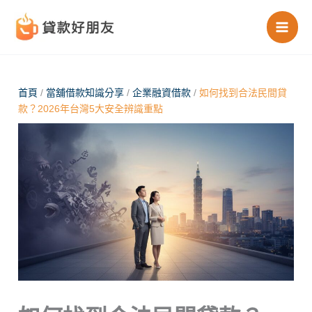
跳
至
主
要
內
首頁
/
當舖借款知識分享
/
企業融資借款
/
如何找到合法民間貸
款？2026年台灣5大安全辨識重點
容