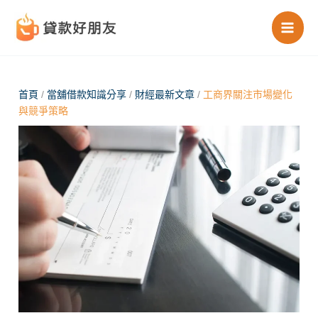
跳
至
主
要
內
首頁
/
當舖借款知識分享
/
財經最新文章
/
工商界關注市場變化
與競爭策略
容