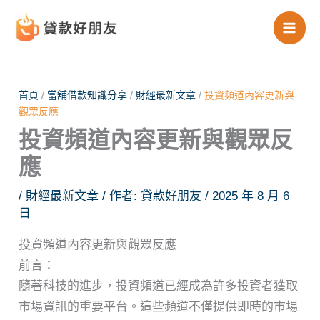
跳
至
主
要
內
首頁
/
當舖借款知識分享
/
財經最新文章
/
投資頻道內容更新與
觀眾反應
容
投資頻道內容更新與觀眾反
應
/
財經最新文章
/ 作者:
貸款好朋友
/
2025 年 8 月 6
日
投資頻道內容更新與觀眾反應
前言：
隨著科技的進步，投資頻道已經成為許多投資者獲取
市場資訊的重要平台。這些頻道不僅提供即時的市場