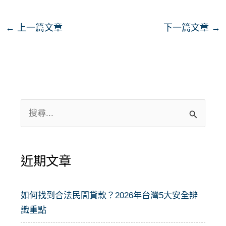
←
上一篇文章
下一篇文章
→
搜
尋
關
近期文章
鍵
字
:
如何找到合法民間貸款？2026年台灣5大安全辨
識重點