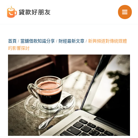
跳
至
主
要
內
首頁
/
當舖借款知識分享
/
財經最新文章
/
新興頻道對傳統媒體
的影響探討
容