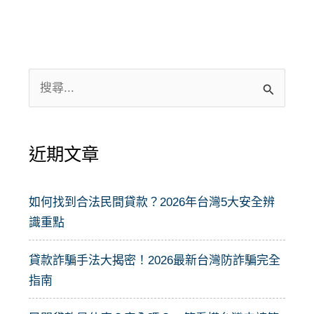
搜
尋
關
近期文章
鍵
字
:
如何找到合法民間貸款？2026年台灣5大安全辨
識重點
貸款詐騙手法大揭密！2026最新台灣防詐騙完全
指南