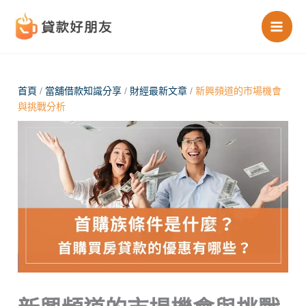
跳
至
主
要
內
首頁
/
當舖借款知識分享
/
財經最新文章
/
新興頻道的市場機會
與挑戰分析
容