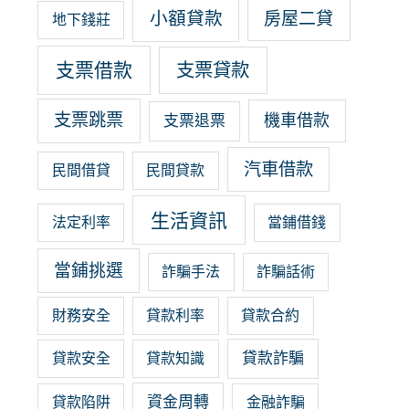
小額貸款
房屋二貸
地下錢莊
支票借款
支票貸款
支票跳票
機車借款
支票退票
汽車借款
民間借貸
民間貸款
生活資訊
法定利率
當鋪借錢
當鋪挑選
詐騙手法
詐騙話術
財務安全
貸款利率
貸款合約
貸款詐騙
貸款安全
貸款知識
資金周轉
貸款陷阱
金融詐騙