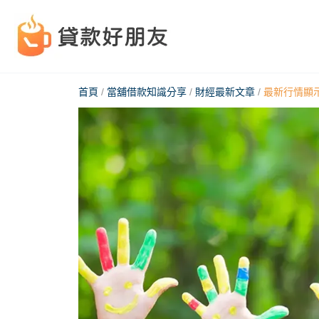
跳
至
主
要
首頁
/
當舖借款知識分享
/
財經最新文章
/
最新行情顯
內
容