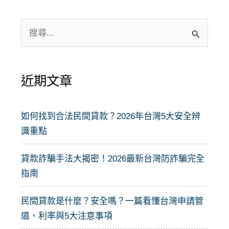
搜
尋
關
近期文章
鍵
字
:
如何找到合法民間貸款？2026年台灣5大安全辨
識重點
貸款詐騙手法大揭密！2026最新台灣防詐騙完全
指南
民間貸款是什麼？安全嗎？一篇看懂台灣申請管
道、利率與5大注意事項