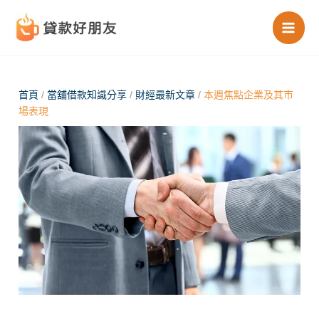
跳
至
主
要
內
首頁
/
當舖借款知識分享
/
財經最新文章
/
本週焦點企業及其市
場表現
容