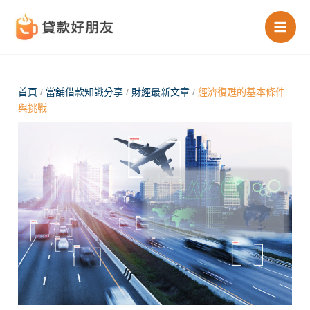
跳
至
主
要
內
首頁
/
當舖借款知識分享
/
財經最新文章
/
經濟復甦的基本條件
與挑戰
容