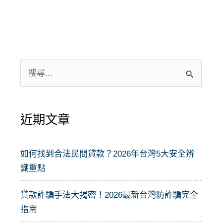
搜
尋
關
近期文章
鍵
字
:
如何找到合法民間貸款？2026年台灣5大安全辨
識重點
貸款詐騙手法大揭密！2026最新台灣防詐騙完全
指南