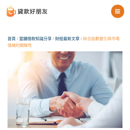
跳
至
主
要
內
首頁
/
當舖借款知識分享
/
財經最新文章
/
綜合指數變化與市場
情緒的關聯性
容