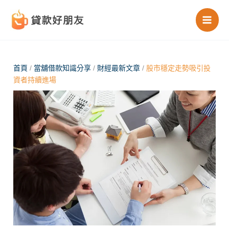
跳
至
主
要
內
首頁
/
當舖借款知識分享
/
財經最新文章
/
股市穩定走勢吸引投
資者持續進場
容