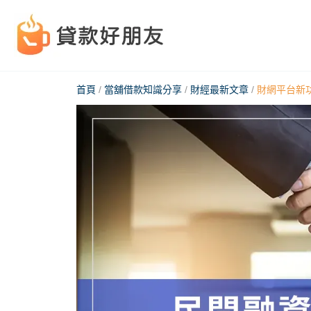
跳
至
主
要
首頁
/
當舖借款知識分享
/
財經最新文章
/
財網平台新
內
容