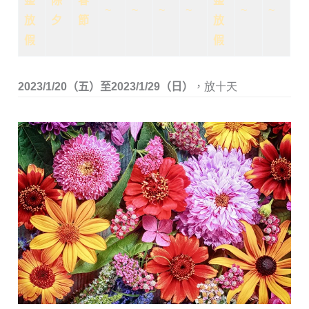
整
除
春
整
~
~
~
~
~
~
放
夕
節
放
假
假
2023/1/20（五）至2023/1/29（日）
，放十天