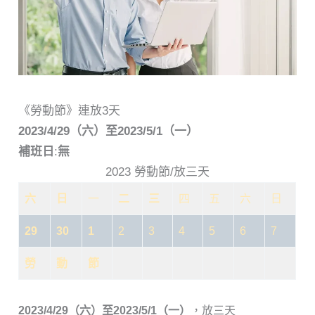
《勞動節》連放3天
2023/4/29（六）至2023/5/1（一）
補班日
:
無
2023 勞動節/放三天
六
日
一
二
三
四
五
六
日
29
30
1
2
3
4
5
6
7
勞
動
節
2023/4/29（六）至2023/5/1（一）
，放三天