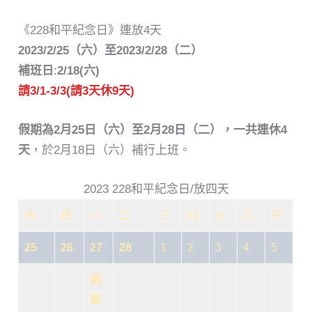
《228和平紀念日》連放4天
2023/2/25（六）至2023/2/28（二）
補班日
:
2/18(六)
請3/1-3/3(請3天休9天)
假期為2月25日（六）至2月28日（二），一共連休4
天
，於2月18日（六）補行上班。
2023 228和平紀念日/放四天
六
日
一
二
三
四
五
六
日
25
26
27
28
1
2
3
4
5
調
整