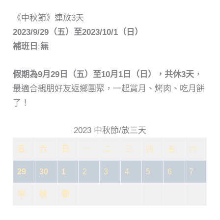
《中秋節》連放3天
2023/9/29（五）至2023/10/1（日）
補班日
:
無
假期為9月29日（五）至10月1日（日），共休3天
，
最適合親朋好友返鄉團聚，一起賞月、烤肉、吃月餅
了！
2023 中秋節/放三天
五
六
日
一
二
三
四
五
六
29
30
1
2
3
4
5
6
7
中
秋
節