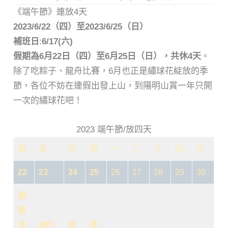
《端午節》連放4天
2023/6/22（四）至2023/6/25（日）
補班日
:
6/17(六)
假期為6月22日（四）至6月25日（日），共休4天
。
除了吃粽子、龍舟比賽，6月也正是繡球花綻放的季
節，各位不妨在連假出發上山，到陽明山賞一年只開
一次的繡球花吧！
2023 端午節/放四天
四
五
六
日
一
二
三
四
五
22
23
24
25
26
27
28
29
30
調
整
放
端午
放
假