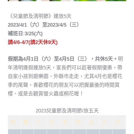
《兒童節及清明節》連放5天
2023/4/1（六）至2023/4/5（三）
補班日
:
3/25(六)
請4/6-4/7(請2天休9天)
假期為4月1日（六）至4月5日（三），共休5天。
明
年清明連假連放5天，家長們可以趁著假期優惠，帶
自家小孩到遊樂園、外縣市走走，尤其4月也是櫻花
季的尾聲，喜歡櫻花的朋友可以把握最後的時間賞
櫻、或是去觀賞螢火蟲或桐花喔！
2023兒童節及清明節/放五天
六
日
一
二
三
四
五
六
日