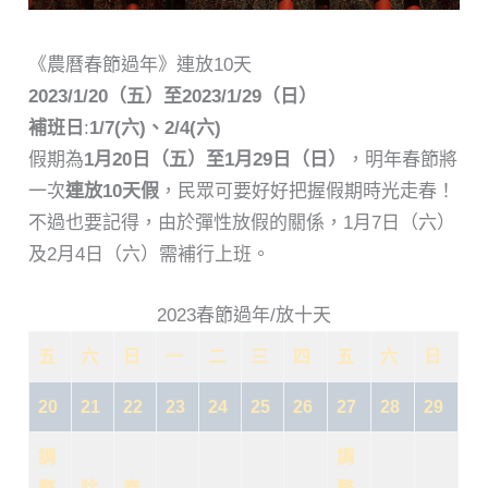
《農曆春節過年》連放10天
2023/1/20（五）至2023/1/29（日）
補班日
:
1/7(六)、2/4(六)
假期為
1月20日（五）至1月29日（日）
，明年春節將
一次
連放10天假
，民眾可要好好把握假期時光走春！
不過也要記得，由於彈性放假的關係，1月7日（六）
及2月4日（六）需補行上班。
2023春節過年/放十天
五
六
日
一
二
三
四
五
六
日
20
21
22
23
24
25
26
27
28
29
調
調