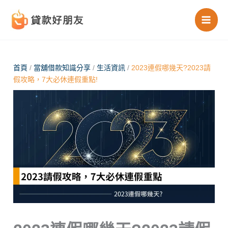
跳
至
主
要
內
首頁
/
當舖借款知識分享
/
生活資訊
/
2023連假哪幾天?2023請
假攻略，7大必休連假重點!
容