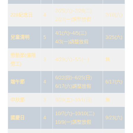
2/25(六)~2/28(二)
228紀念日
4
2/18(六)
2/27(一)調整放假
4/1(六)~4/5(三)
兒童清明
5
3/25(六)
4/3(一)調整放假
勞動節(僅限
3
4/29(六)~5/1(一)
無
勞工)
6/22(四)~6/25(日)
端午節
4
6/17(六)
6/17(六)調整放假
中秋節
3
9/29(五)~10/1(日)
無
10/7(六)~10/10(二)
國慶日
4
9/23(六)
10/9(一)調整放假