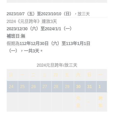
2023/10/7（
五
）至2023/10/10（
日
）
，放三天
2024《元旦跨年》連放3天
2023/12/30（六）至2024/1/1（一）
補班日
:
無
假期為
112年12月30日（六）至113年1月1日
（一），一共3天。
2024元旦跨年/放三天
日
一
二
三
四
五
六
日
一
24
25
26
27
28
29
30
31
1
元
跨
~
旦
年