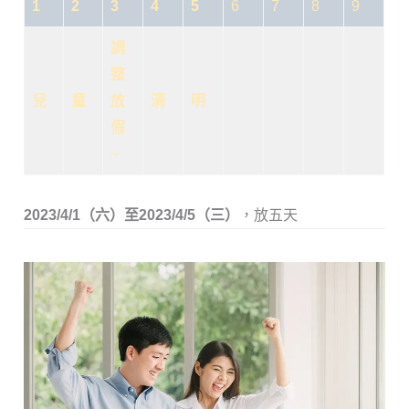
1
2
3
4
5
6
7
8
9
調
整
兒
童
放
清
明
假
~
2023/4/1（六）至2023/4/5（三）
，放五天