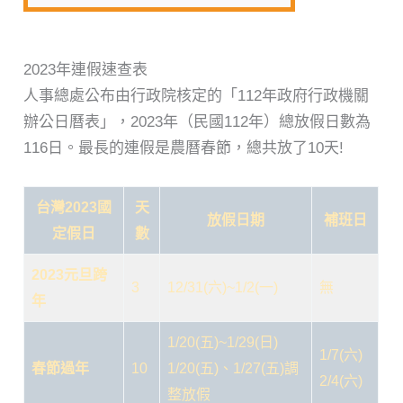
2023年連假速查表
人事總處公布由行政院核定的「112年政府行政機關
辦公日曆表」，2023年（民國112年）總放假日數為
116日。最長的連假是農曆春節，總共放了10天!
台灣2023國
天
放假日期
補班日
定假日
數
2023元旦跨
3
12/31(六)~1/2(一)
無
年
1/20(五)~1/29(日)
1/7(六)
春節過年
10
1/20(五)、1/27(五)調
2/4(六)
整放假