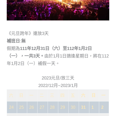
《元旦跨年》連放3天
補班日
:
無
假期為
111年12月31日（六）至112年1月2日
（一），一共3天。
由於1月1日適逢星期日，將在112
年1月2日（一）補假一天。
2023元旦/放三天
2022/12月~2023/1月
六
日
一
二
三
四
五
六
日
一
24
25
26
27
28
29
30
31
1
2