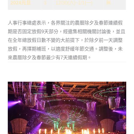
2024元旦
3
12/30(六)~1/1(一)
無
人事行事總處表示，各界關注的農曆除夕及春節連續假
期是否固定放假9天部分，經邀集相關機關討論後，並且
在全年總放假日數不變的大前提下，於除夕前一天調整
放假，再擇期補班，以適度舒緩年節交通。調整後，未
來農曆除夕及春節最少有7天連續假期。
2023連假哪幾天?2023請假攻略，7大必休連假重點!