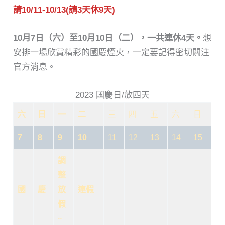
請10/11-10/13(請3天休9天)
10月7日（六）至10月10日（二），一共連休4天。
想
安排一場欣賞精彩的國慶煙火，一定要記得密切關注
官方消息。
2023 國慶日/放四天
六
日
一
二
三
四
五
六
日
7
8
9
10
11
12
13
14
15
調
整
國
慶
放
連假
假
~