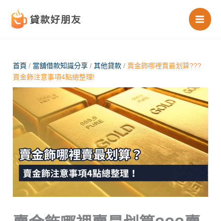
跳
至
主
要
內
首頁
/
當舖借款知識分享
/
其他貸款
/
賣金飾哪裡賣最划算???
賣金飾注意事項4點總整理!
容