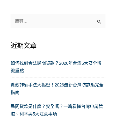
搜
尋
關
近期文章
鍵
字
:
如何找到合法民間貸款？2026年台灣5大安全辨
識重點
貸款詐騙手法大揭密！2026最新台灣防詐騙完全
指南
民間貸款是什麼？安全嗎？一篇看懂台灣申請管
道、利率與5大注意事項