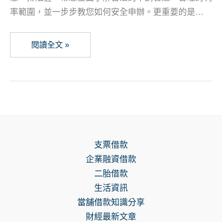
率範圍，並一步步教您如何安全申辦。更重要的是…
民
閱讀全文 »
間
貸
款
是
什
麼？
支票借款
安
企業融資借款
全
二胎借款
嗎？
生活資訊
一
當舖借款知識分享
篇
財經最新文章
看