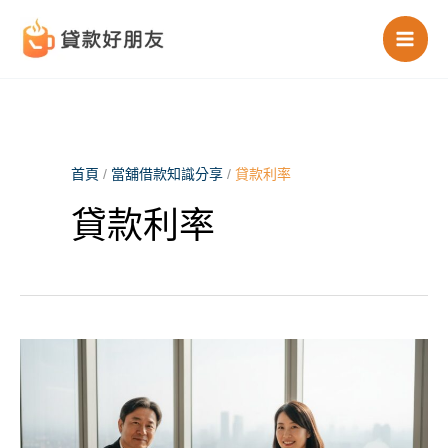
跳
至
主
要
首頁
/
當舖借款知識分享
/
貸款利率
內
貸款利率
容