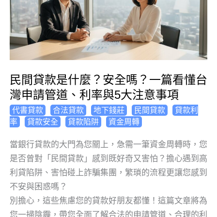
民間貸款是什麼？安全嗎？一篇看懂台
灣申請管道、利率與5大注意事項
,
,
,
,
代書貸款
合法貸款
地下錢莊
民間貸款
貸款利
,
,
,
率
貸款安全
貸款陷阱
資金周轉
當銀行貸款的大門為您關上，急需一筆資金周轉時，您
是否曾對「民間貸款」感到既好奇又害怕？擔心遇到高
利貸陷阱、害怕碰上詐騙集團，繁瑣的流程更讓您感到
不安與困惑嗎？
別擔心，這些焦慮您的貸款好朋友都懂！這篇文章將為
您一掃陰霾，帶您全面了解合法的申請管道、合理的利