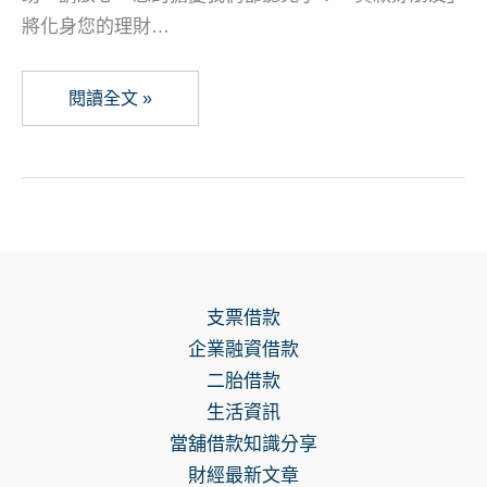
將化身您的理財…
如
閱讀全文 »
何
找
到
合
法
民
支票借款
間
企業融資借款
貸
二胎借款
款？
生活資訊
2026
當舖借款知識分享
年
財經最新文章
台