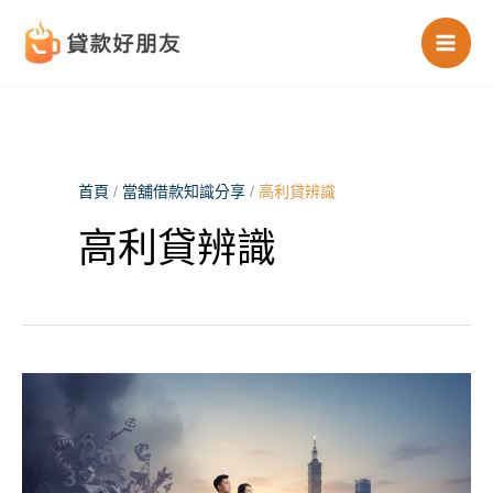
跳
至
主
要
首頁
/
當舖借款知識分享
/
高利貸辨識
內
高利貸辨識
容