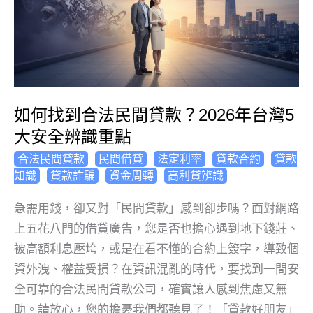
如何找到合法民間貸款？2026年台灣5
大安全辨識重點
,
,
,
,
合法民間貸款
民間借貸
法定利率
貸款合約
貸款
,
,
,
知識
貸款詐騙
資金周轉
高利貸辨識
急需用錢，卻又對「民間貸款」感到卻步嗎？面對網路
上五花八門的借貸廣告，您是否也擔心遇到地下錢莊、
被高額利息壓垮，或是在看不懂的合約上簽字，導致個
資外洩、權益受損？在資訊混亂的時代，要找到一間安
全可靠的合法民間貸款公司，確實讓人感到焦慮又無
助。請放心，您的擔憂我們都聽見了！「貸款好朋友」