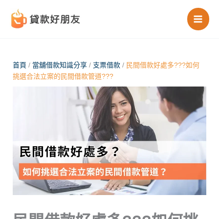
跳
至
主
要
內
首頁
/
當舖借款知識分享
/
支票借款
/
民間借款好處多???如何
挑選合法立案的民間借款管道???
容