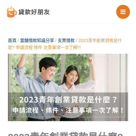
跳
至
主
要
內
首頁
/
當舖借款知識分享
/
支票借款
/
2023青年創業貸款是什
麼? 申請流程’條件 注意事項一次了解!!!
容