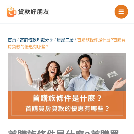
跳
至
主
要
內
首頁
/
當舖借款知識分享
/
房屋二胎
/
首購族條件是什麼?首購買
房貸款的優惠有哪些?
容