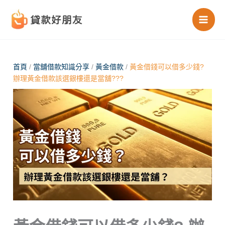
跳
至
主
要
內
首頁
/
當舖借款知識分享
/
黃金借款
/
黃金借錢可以借多少錢?
辦理黃金借款該選銀樓還是當舖???
容