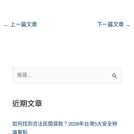
←
上一篇文章
下一篇文章
→
搜
尋
關
近期文章
鍵
字
:
如何找到合法民間貸款？2026年台灣5大安全辨
識重點