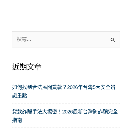
搜
尋
關
近期文章
鍵
字
:
如何找到合法民間貸款？2026年台灣5大安全辨
識重點
貸款詐騙手法大揭密！2026最新台灣防詐騙完全
指南