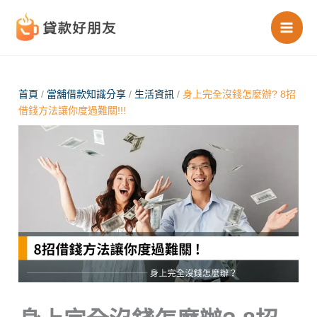
跳
至
主
要
內
首頁
/
當舖借款知識分享
/
生活資訊
/
身上完全沒錢怎麼辦? 8招
借錢方法讓你度過難關!!!
容