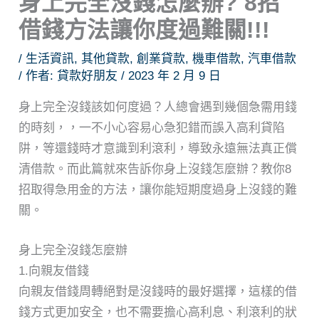
身上完全沒錢怎麼辦? 8招
借錢方法讓你度過難關!!!
/
生活資訊
,
其他貸款
,
創業貸款
,
機車借款
,
汽車借款
/ 作者:
貸款好朋友
/
2023 年 2 月 9 日
身上完全沒錢該如何度過？人總會遇到幾個急需用錢
的時刻，，一不小心容易心急犯錯而誤入高利貸陷
阱，等還錢時才意識到利滾利，導致永遠無法真正償
清借款。而此篇就來告訴你身上沒錢怎麼辦？教你8
招取得急用金的方法，讓你能短期度過身上沒錢的難
關。
身上完全沒錢怎麼辦
1.向親友借錢
向親友借錢周轉絕對是沒錢時的最好選擇，這樣的借
錢方式更加安全，也不需要擔心高利息、利滾利的狀